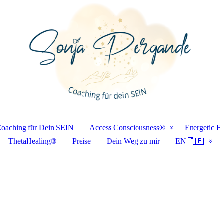
oaching für Dein SEIN
Access Consciousness®
Energetic 
ThetaHealing®
Preise
Dein Weg zu mir
EN 🇬🇧